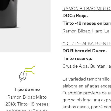
RAMÓN BILBAO MIRTO 
DOCa Rioja.
Tinto -18 meses en bar
Ramón Bilbao. Haro. La 
CRUZ DE ALBA FUENTE
DO Ribera del Duero.
Tinto reserva.
Cruz de Alba. Quintanill
La variedad tempranillo 
elabora en añadas excep
Tipo de vino
Fuentelún proviene de u
Ramón Bilbao Mirto
que se obtiene una expr
2018: Tinto -18 meses
ambos casos, podrá con
en barrica- y Cruz de