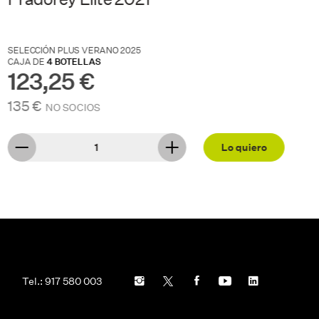
SELECCIÓN PLUS OTOÑO 2025
S
CAJA DE
4 BOTELLAS
C
123,25 €
142,50 €
NO SOCIOS
Lo quiero
Tel.: 917 580 003