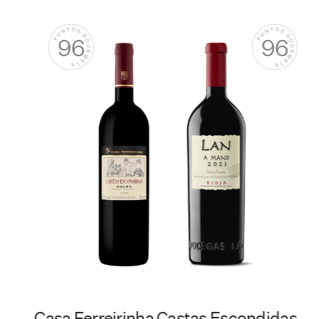
96
Enate Paraje Singular 2020