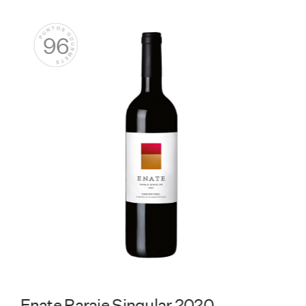
98
Pradorey Élite 2021