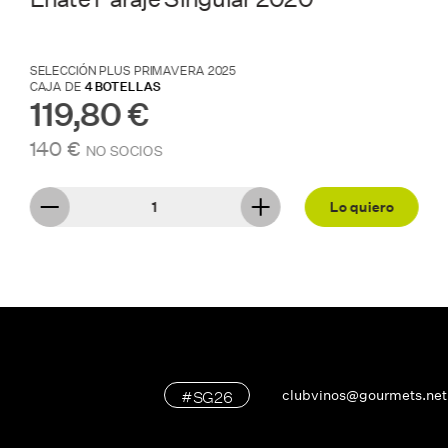
SELECCIÓN PLUS VERANO 2025
CAJA DE
4 BOTELLAS
123,25 €
135 €
NO SOCIOS
Lo quiero
#SG26
clubvinos@gourmets.net