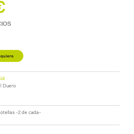
€
CIOS
 quiero
lba
l Duero
otellas -2 de cada-