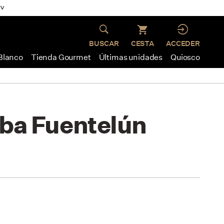
TV
BUSCAR
CESTA
ACCEDER
 Blanco
Tienda Gourmet
Últimas unidades
Quiosco
lba Fuentelún