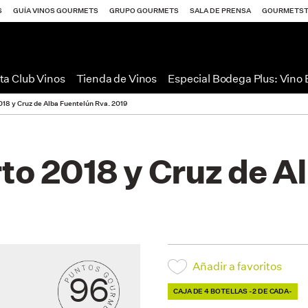
S
GUÍA VINOS GOURMETS
GRUPO GOURMETS
SALA DE PRENSA
GOURMETS
ta Club Vinos
Tienda de Vinos
Especial Bodega Plus: Vino
18 y Cruz de Alba Fuentelún Rva. 2019
to 2018 y Cruz de A
Añadir a favoritos
96
CAJA DE 4 BOTELLAS -2 DE CADA-