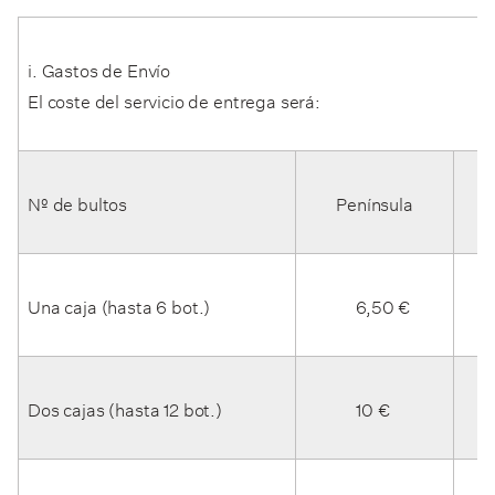
i. Gastos de Envío
El coste del servicio de entrega será:
Nº de bultos
Península
Una caja (hasta 6 bot.)
6,50 €
12
Dos cajas (hasta 12 bot.)
10 €
20