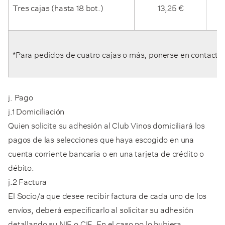
Tres cajas (hasta 18 bot.)
13,25 €
29
*Para pedidos de cuatro cajas o más, ponerse en contacto c
j. Pago
j.1 Domiciliación
Quien solicite su adhesión al Club Vinos domiciliará los
pagos de las selecciones que haya escogido en una
cuenta corriente bancaria o en una tarjeta de crédito o
débito.
j.2 Factura
El Socio/a que desee recibir factura de cada uno de los
envíos, deberá especificarlo al solicitar su adhesión
detallando su NIF o CIF. En el caso no lo hubiera