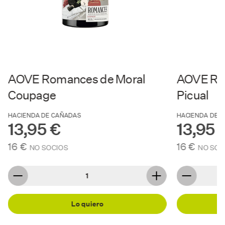
AOVE Romances de Moral
AOVE Ro
Coupage
Picual
HACIENDA DE CAÑADAS
HACIENDA DE 
13,95 €
13,95 
16 €
16 €
NO SOCIOS
NO SOC
Lo quiero