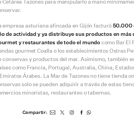
e Cetárea Tazones para manipularlo a mano mínimament
onservar.
a empresa asturiana afincada en Gijón facturó
50.000 
ño de actividad y ya distribuye sus productos en más 
ourmet y restaurantes de todo el mundo
como Bar El P
iendas gourmet Coalla o los establecimientos Ostras Pe
n conservas y productos del mar. Asimismo, también e
aíses como Francia, Portugal, Australia, China, Estados
 Emiratos Árabes. La Mar de Tazones no tiene tienda on
onservas solo se pueden adquirir a través de estas tie
omercios minoristas, restaurantes o tabernas.
Compartir: