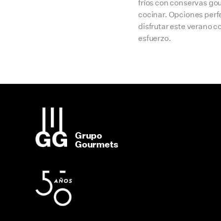
fríos con conservas go
cocinar. Opciones perf
disfrutar este verano c
esfuerzo.
Grupo
Gourmets