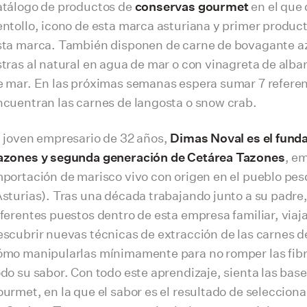
atálogo de productos de
conservas gourmet
en el que 
entollo, icono de esta marca asturiana y primer product
sta marca. También disponen de carne de bovagante azu
stras al natural en agua de mar o con vinagreta de alba
e mar. En las próximas semanas espera sumar 7 referenc
ncuentran las carnes de langosta o snow crab.
l joven empresario de 32 años,
Dimas Noval es el fund
azones y segunda generación de Cetárea Tazones
, em
mportación de marisco vivo con origen en el pueblo pe
Asturias). Tras una década trabajando junto a su padre,
iferentes puestos dentro de esta empresa familiar, viaj
escubrir nuevas técnicas de extracción de las carnes d
ómo manipularlas mínimamente para no romper las fibr
odo su sabor. Con todo este aprendizaje, sienta las bas
ourmet, en la que el sabor es el resultado de selecciona