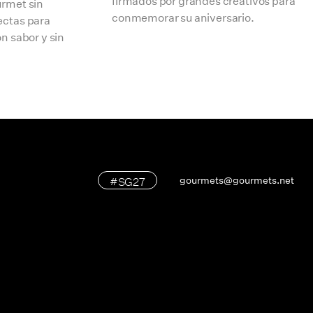
firmados por grandes creativos para
urmet sin
conmemorar su aniversario.
ectas para
on sabor y sin
#SG27
gourmets@gourmets.net