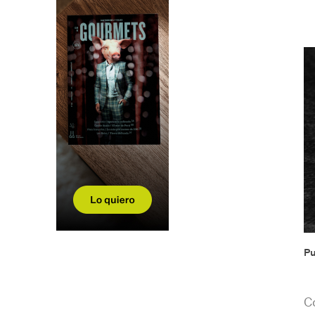
Viajes
Recetas
Libros
Entrevistas
Salón Gourmets
Pu
C