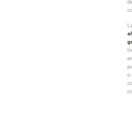
d
c
L
a
g
t
e
p
o
c
c