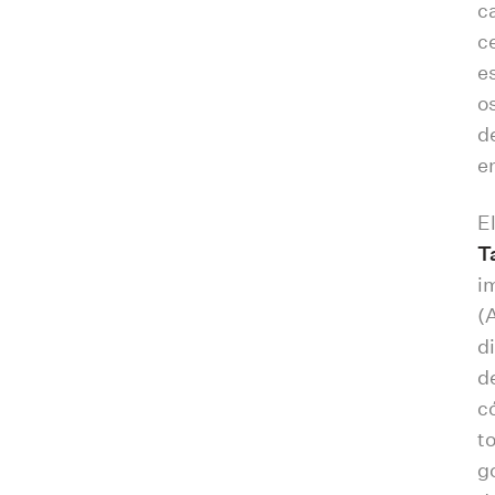
c
c
e
o
d
e
E
T
i
(
d
d
c
t
g