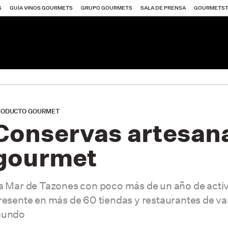
S
GUÍA VINOS GOURMETS
GRUPO GOURMETS
SALA DE PRENSA
GOURMETS
QU
s
RODUCTO GOURMET
PR
Conservas artesan
SU
gourmet
AN
GO
a Mar de Tazones con poco más de un año de activ
AN
resente en más de 60 tiendas y restaurantes de var
SA
undo