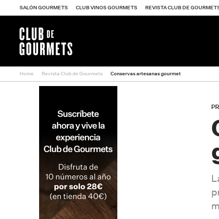
SALÓN GOURMETS
CLUB VINOS GOURMETS
REVISTA CLUB DE GOURMET
Home
Revista Club de Gourmets
Conservas artesanas gourmet
Universo Gourmet
P
Restaurantes
Vino
L
Producto
p
m