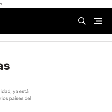
TV
IÉNES SOMOS
EMIOS CLUB DE GOURMETS
as
SCRIPCIÓN Y COMPRA
ÚNCIATE EN LA REVISTA CLUB DE
URMETS IMPRESA
idad, ya está
UNCIANTE EN CLUB DE GOURMETS ONLINE
ios países del
LA DE PRENSA