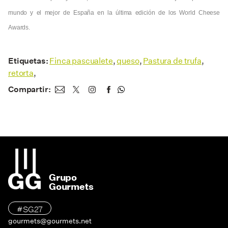
mundo y el mejor de España en la última edición de los World Cheese
Awards.
Etiquetas:
Finca pascualete
,
queso
,
Pastura de trufa
,
retorta
,
Compartir:
Grupo
Gourmets
#SG27
gourmets@gourmets.net