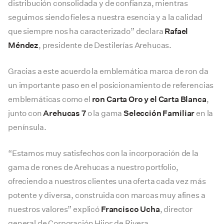
distribución consolidada y de confianza, mientras
seguimos siendo fieles a nuestra esencia y a la calidad
que siempre nos ha caracterizado” declara
Rafael
Méndez
, presidente de Destilerías Arehucas.
Gracias a este acuerdo la emblemática marca de ron da
un importante paso en el posicionamiento de referencias
emblemáticas como el
ron Carta Oro y el Carta Blanca
,
junto con
Arehucas 7
o la gama
Selección Familiar
en la
península.
“Estamos muy satisfechos con la incorporación de la
gama de rones de Arehucas a nuestro portfolio,
ofreciendo a nuestros clientes una oferta cada vez más
potente y diversa, construida con marcas muy afines a
nuestros valores” explicó
Francisco Ucha
, director
general de Corporación Hijos de Rivera.