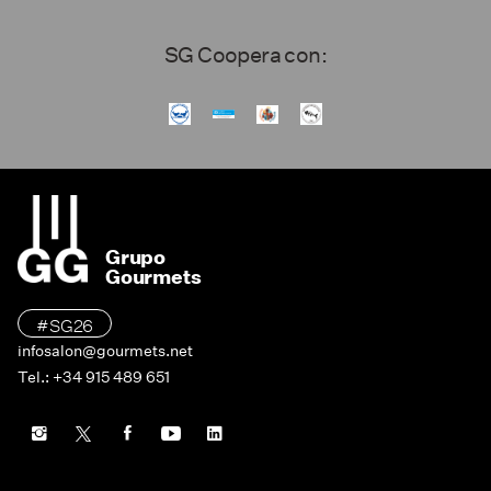
SG Coopera con:
Grupo
Gourmets
#SG26
infosalon@gourmets.net
Tel.: +34 915 489 651