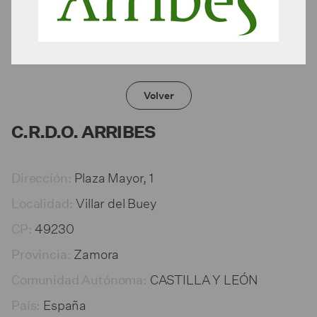
Volver
C.R.D.O. ARRIBES
Plaza Mayor, 1
Dirección:
Villar del Buey
Localidad:
49230
CP:
Zamora
Provincia:
CASTILLA Y LEÓN
Comunidad Autónoma:
España
País: