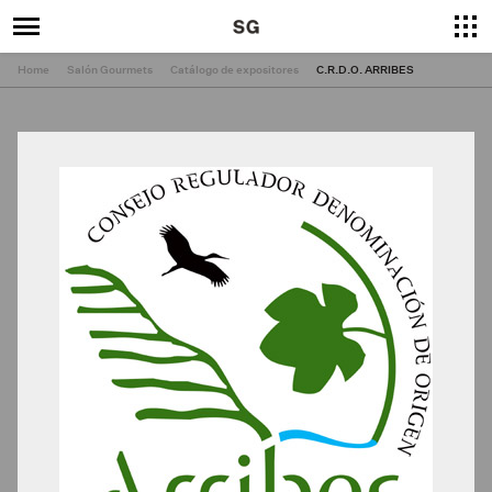
Home
Salón Gourmets
Catálogo de expositores
C.R.D.O. ARRIBES
×
Cerrar