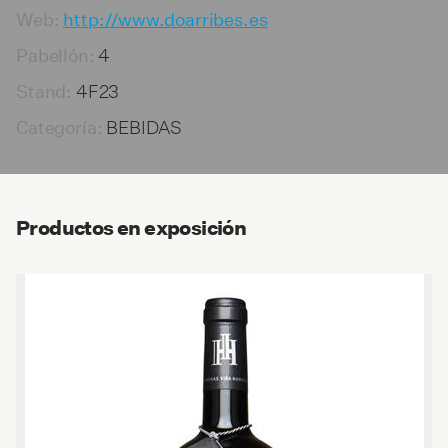
Web:
http://www.doarribes.es
4
Pabellón:
4F23
Stand:
BEBIDAS
Categoría:
Productos en exposición