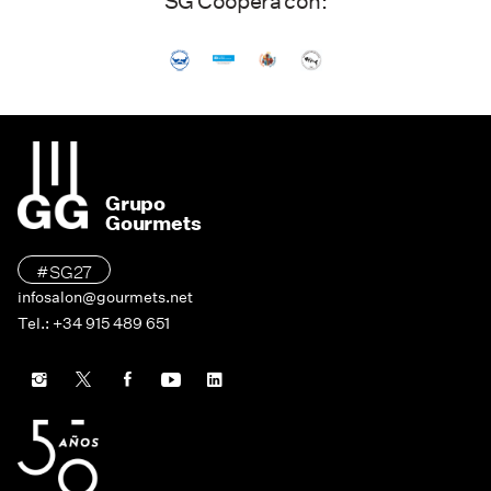
SG Coopera con:
Grupo
Gourmets
#SG27
infosalon@gourmets.net
Tel.: +34 915 489 651