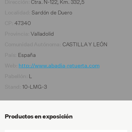
Ctra. N-122, Km. 332,5
Dirección:
Sardón de Duero
Localidad:
47340
CP:
Valladolid
Provincia:
CASTILLA Y LEÓN
Comunidad Autónoma:
España
País:
Web:
http://www.abadia-retuerta.com
L
Pabellón:
10-LMG-3
Stand:
Productos en exposición