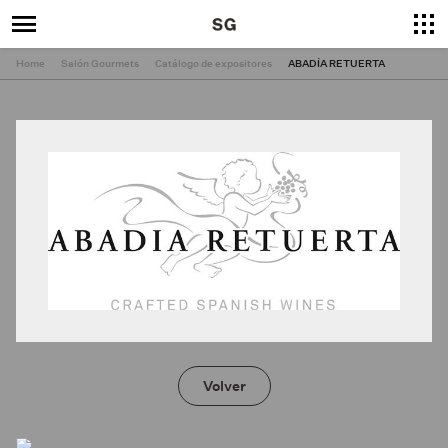
Home
Salón Gourmets
Catálogo de expositores
ABADÍA RETUERTA
×
Cerrar
Volver