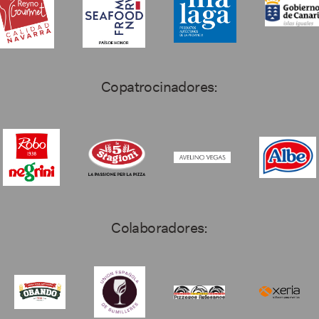
Copatrocinadores:
Colaboradores: