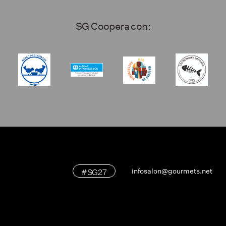
SG Coopera con:
#SG27
infosalon@gourmets.net