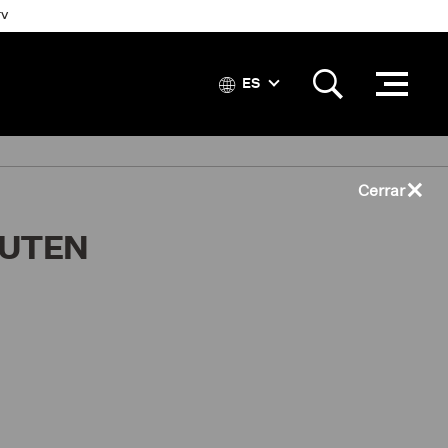
TV
ES
×
Cerrar
LUTEN