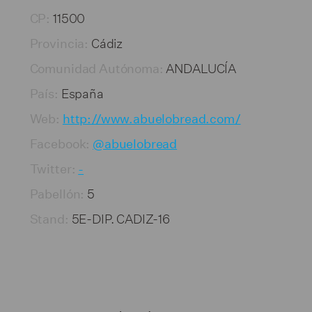
11500
CP:
Cádiz
Provincia:
ANDALUCÍA
Comunidad Autónoma:
España
País:
Web:
http://www.abuelobread.com/
Facebook:
@abuelobread
Twitter:
-
5
Pabellón:
5E-DIP. CADIZ-16
Stand: