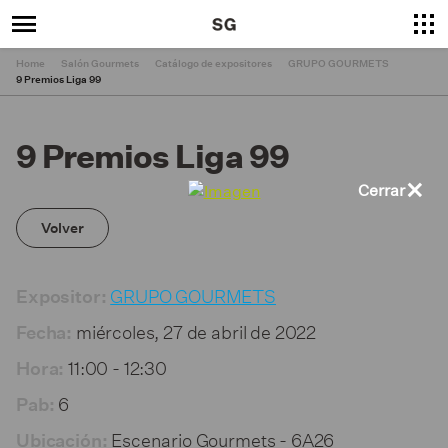
Home
Salón Gourmets
Catálogo de expositores
GRUPO GOURMETS
9 Premios Liga 99
9 Premios Liga 99
×
Cerrar
Volver
GRUPO GOURMETS
Expositor:
miércoles, 27 de abril de 2022
Fecha:
11:00 - 12:30
Hora:
6
Pab:
Escenario Gourmets - 6A26
Ubicación: