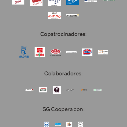
Copatrocinadores:
Colaboradores:
SG Coopera con: