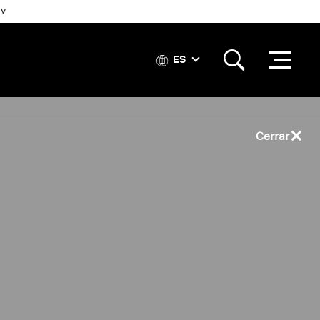
TV
ES
×
Cerrar