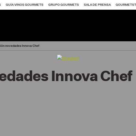
S
GUÍA VINOS GOURMETS
GRUPO GOURMETS
SALA DE PRENSA
GOURMETS
ión novedades Innova Chef
edades Innova Chef
itores SG 2026