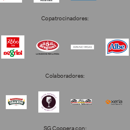
Copatrocinadores:
Colaboradores:
SG Coopera con: