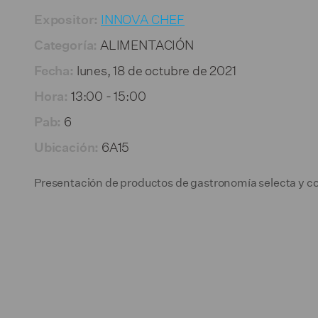
Sala de prensa
INNOVA CHEF
Expositor:
ALIMENTACIÓN
Contactar
Categoría:
lunes, 18 de octubre de 2021
Fecha:
13:00 - 15:00
Hora:
6
Pab:
6A15
Ubicación:
Presentación de productos de gastronomía selecta y coc