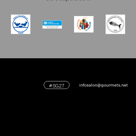
#SG27
infosalon@gourmets.net