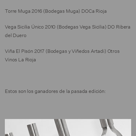
Torre Muga 2016 (Bodegas Muga) DOCa Rioja
Vega Sicilia Único 2010 (Bodegas Vega Sicilia) DO Ribera
del Duero
Viña El Pisón 2017 (Bodegas y Viñedos Artadi) Otros
Vinos La Rioja
Estos son los ganadores de la pasada edición: