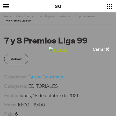
Home
Salón Gourmets
Catálogo de expositores
Grupo Gourmets
7 y 8 Premios Liga 99
7 y 8 Premios Liga 99
×
Cerrar
Volver
Grupo Gourmets
Expositor:
EDITORIALES
Categoría:
lunes, 18 de octubre de 2021
Fecha:
16:00 - 19:00
Hora:
6
Pab: