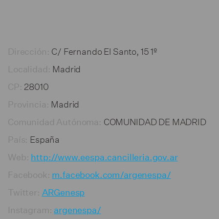
C/ Fernando El Santo, 15 1º
Dirección:
Madrid
Localidad:
28010
CP:
Madrid
Provincia:
COMUNIDAD DE MADRID
Comunidad Autónoma:
España
País:
Web:
http://www.eespa.cancilleria.gov.ar
Facebook:
m.facebook.com/argenespa/
Twitter:
ARGenesp
Instagram:
argenespa/