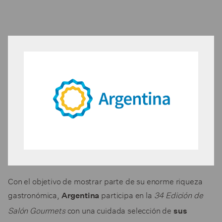
Con el objetivo de mostrar parte de su enorme riqueza
gastronómica,
participa en la
34 Edición de
Argentina
Salón Gourmets
con una cuidada selección de
sus