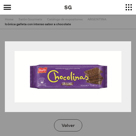
Home
Salón Gourmets
Catálogo de expositores
ARGENTINA
Icónica galleta con intenso sabor a chocolate
×
Cerrar
Volver