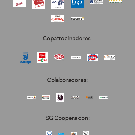
Copatrocinadores:
Colaboradores:
SG Coopera con: