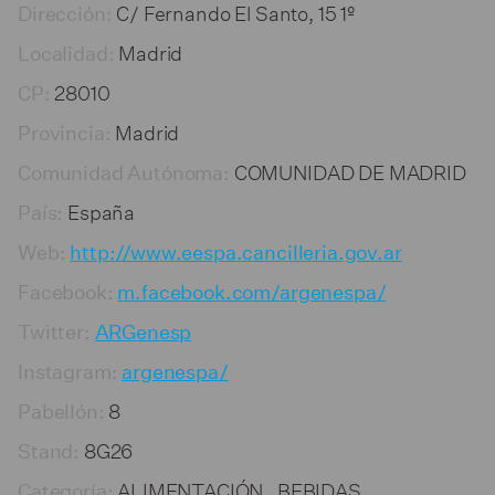
C/ Fernando El Santo, 15 1º
Dirección:
Madrid
Localidad:
28010
CP:
Madrid
Provincia:
COMUNIDAD DE MADRID
Comunidad Autónoma:
España
País:
Web:
http://www.eespa.cancilleria.gov.ar
Facebook:
m.facebook.com/argenespa/
Twitter:
ARGenesp
Instagram:
argenespa/
8
Pabellón:
8G26
Stand:
ALIMENTACIÓN , BEBIDAS
Categoría: