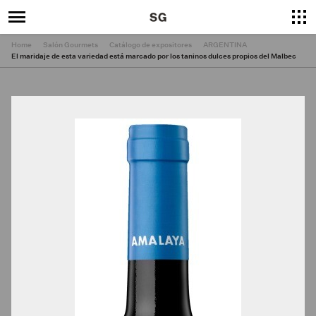
Home
Salón Gourmets
Catálogo de expositores
ARGENTINA
El maridaje de esta variedad está marcado por los taninos dulces propios del Malbec
×
Cerrar