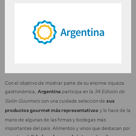
Con el objetivo de mostrar parte de su enorme riqueza
gastronómica,
participa en la
34 Edición de
Argentina
Salón Gourmets
con una cuidada selección de
sus
y lo hace de la
productos gourmet más representativos
mano de algunas de las firmas y bodegas más
importantes del país. Alimentos y vinos que destacan por
su