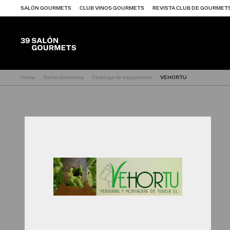
SALÓN GOURMETS
CLUB VINOS GOURMETS
REVISTA CLUB DE GOURMET
Home
Salón Gourmets
Catálogo de expositores
VEHORTU
Exponer
Visitar
Así fue
Catálogo de expos