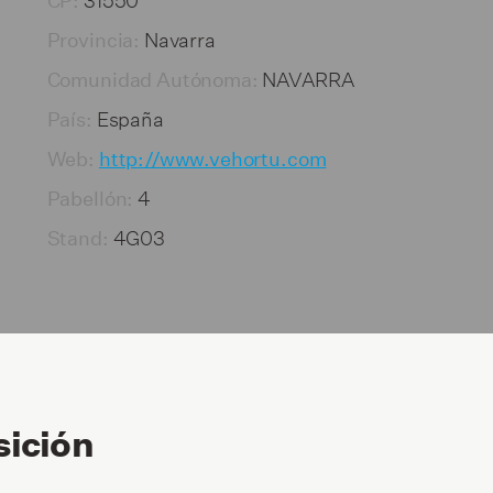
CP:
Navarra
Provincia:
NAVARRA
Comunidad Autónoma:
España
País:
Web:
http://www.vehortu.com
4
Pabellón:
4G03
Stand:
sición