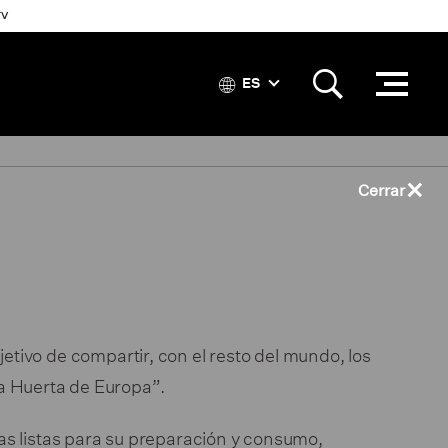
TV
ES
×
Cerrar
etivo de compartir, con el resto del mundo, los
La Huerta de Europa”.
as listas para su preparación y consumo,