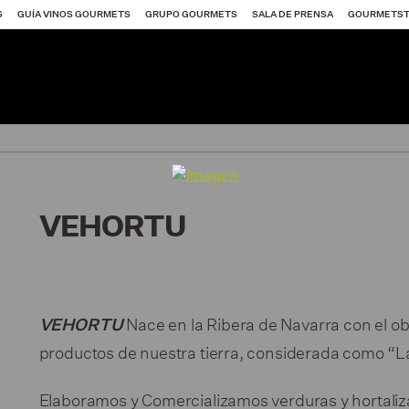
S
GUÍA VINOS GOURMETS
GRUPO GOURMETS
SALA DE PRENSA
GOURMETS
VEHORTU
Nace en la Ribera de Navarra con el obj
VEHORTU
productos de nuestra tierra, considerada como “
itores SG 2026
Elaboramos y Comercializamos verduras y hortaliz