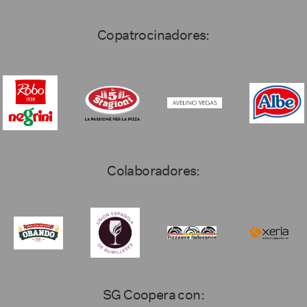
Copatrocinadores:
Colaboradores:
SG Coopera con: