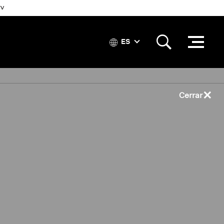
TV
ES
×
Cerrar