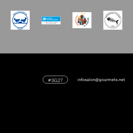
#SG27
infosalon@gourmets.net