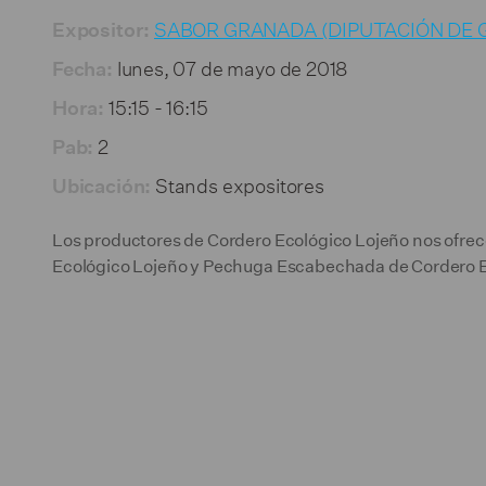
Sala de prensa
SABOR GRANADA (DIPUTACIÓN DE 
Expositor:
lunes, 07 de mayo de 2018
Contactar
Fecha:
15:15 - 16:15
Hora:
2
Pab:
Stands expositores
Ubicación:
Los productores de Cordero Ecológico Lojeño nos of
Ecológico Lojeño y Pechuga Escabechada de Cordero E