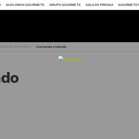
S
GUÍA VINOS GOURMETS
GRUPO GOURMETS
SALA DE PRENSA
GOURMETS
CIÓN DE GRANADA)
Cocinando e hilando
ndo
itores SG 2026