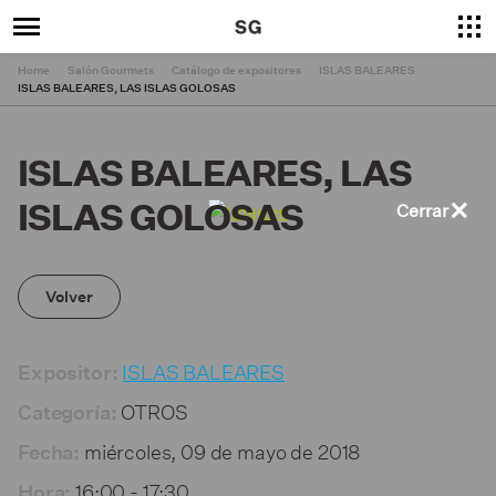
Home
Salón Gourmets
Catálogo de expositores
ISLAS BALEARES
ISLAS BALEARES, LAS ISLAS GOLOSAS
ISLAS BALEARES, LAS
×
ISLAS GOLOSAS
Cerrar
Volver
ISLAS BALEARES
Expositor:
OTROS
Categoría:
miércoles, 09 de mayo de 2018
Fecha:
16:00 - 17:30
Hora: