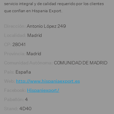
servicio integral y de calidad requerido por los clientes
que confían en Hispania Export.
Antonio López 249
Dirección:
Madrid
Localidad:
28041
CP:
Madrid
Provincia:
COMUNIDAD DE MADRID
Comunidad Autónoma:
España
País:
Web:
http://www.hispaniaexport.es
Facebook:
Hispaniexport/
4
Pabellón:
4D40
Stand: