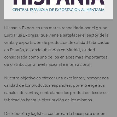
Hispania Export es una marca respaldada por el grupo
Euro Plus Express, que viene a satisfacer el sector de la
venta y exportación de productos de calidad fabricados
en España, estando ubicados en Madrid, ciudad
considerada como uno de los enlaces mas importantes
de distribución a nivel nacional e internacional.
Nuestro objetivo es ofrecer una excelente y homogénea
calidad de los productos españoles, por ello elige sus
canales de ventas, controlando los productos desde su
fabricación hasta la distribución de los mismos.
Distribución y logística conforman la base para dar un