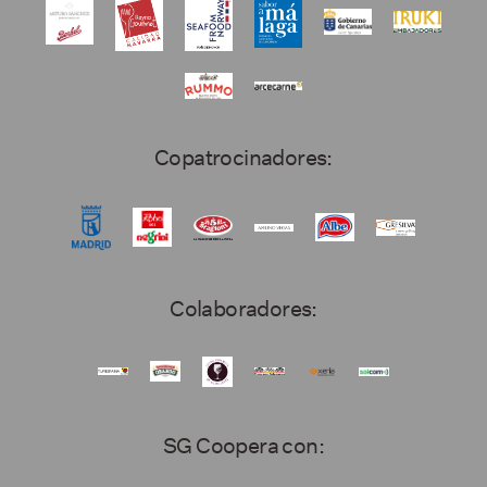
Copatrocinadores:
Colaboradores:
SG Coopera con: