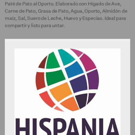
Paté de Pato al Oporto. Elaborado con Hígado de Ave,
Carne de Pato, Grasa de Pato, Agua, Oporto, Almidón de
maíz, Sal, Suero de Leche, Huevo y Especias. Ideal para
compartir y listo para untar.