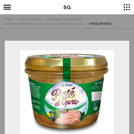
Home
Salón Gourmets
Catálogo de expositores
HISPANIA EXPORT Central de Exportación Alimentaria
PATE OPORTO
×
Cerrar