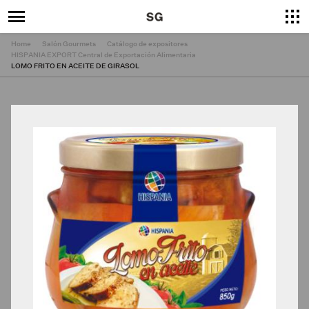
Home
Salón Gourmets
Catálogo de expositores
HISPANIA EXPORT Central de Exportación Alimentaria
LOMO FRITO EN ACEITE DE GIRASOL
×
Cerrar