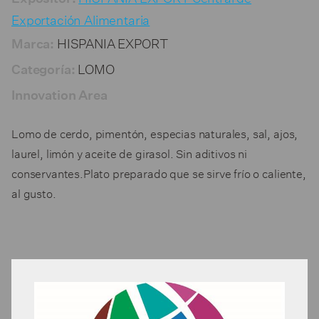
Exportación Alimentaria
HISPANIA EXPORT
Marca:
LOMO
Categoría:
Innovation Area
Lomo de cerdo, pimentón, especias naturales, sal, ajos,
laurel, limón y aceite de girasol. Sin aditivos ni
conservantes.Plato preparado que se sirve frío o caliente,
al gusto.