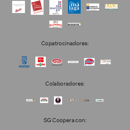
Copatrocinadores:
Colaboradores:
SG Coopera con: