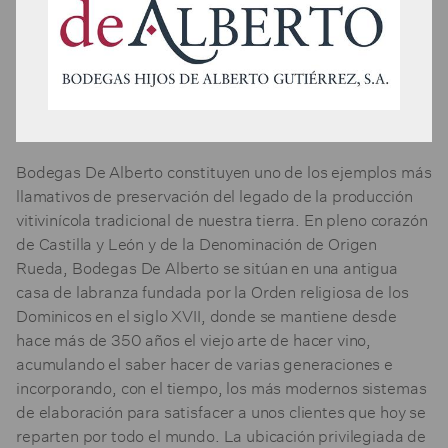
Bodegas De Alberto constituyen uno de los ejemplos más
llamativos de preservación del legado de la producción
vitivinícola tradicional de nuestra tierra. En pleno corazón
de Castilla y León y de la Denominación de Origen
Rueda, Bodegas De Alberto se sitúan en una antigua
casa de labranza fundada por la Orden religiosa de los
Dominicos en el siglo XVII, donde se mantiene desde
hace más de 350 años el viejo arte de hacer vino,
acumulando el saber hacer de varias generaciones e
incorporando, con el tiempo, los más modernos sistemas
de elaboración para satisfacer a unos clientes que hoy se
reparten por todo el mundo. La ubicación privilegiada de