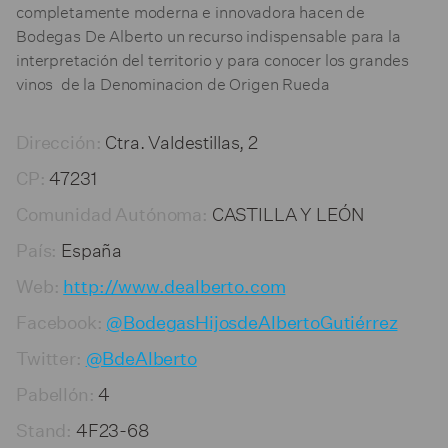
completamente moderna e innovadora hacen de
Bodegas De Alberto un recurso indispensable para la
interpretación del territorio y para conocer los grandes
vinos de la Denominacion de Origen Rueda
Ctra. Valdestillas, 2
Dirección:
47231
CP:
CASTILLA Y LEÓN
Comunidad Autónoma:
España
País:
Web:
http://www.dealberto.com
Facebook:
@BodegasHijosdeAlbertoGutiérrez
Twitter:
@BdeAlberto
4
Pabellón:
4F23-68
Stand: