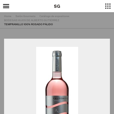
Home
Salón Gourmets
Catálogo de expositores
BODEGAS HIJOS DE ALBERTO GUTIÉRREZ
TEMPRANILLO 100% ROSADO PÁLIDO
×
Cerrar