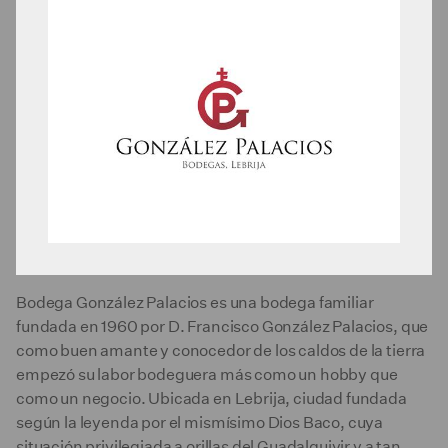
Bodega González Palacios es una bodega familiar
fundada en 1960 por D. Francisco González Palacios, que
como buen amante y conocedor de los caldos de la tierra
empezó su labor bodeguera más como un hobby que
como un negocio. Ubicada en Lebrija, ciudad fundada
según la leyenda por el mismísimo Dios Baco, cuya
situación privilegiada a orillas del Guadalquivir y a tan