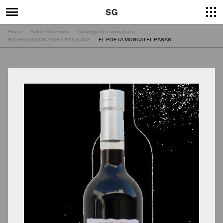
Home
Salón Gourmets
Catálogo de expositores
BODEGAS GONZÁLEZ PALACIOS
EL POETA MOSCATEL PASAS
×
Cerrar