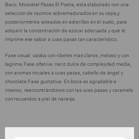
Baco. Moscatel Pasas El Poeta, está elaborado con una
selección de racimos sobremadurados en su cepa,y
posteriormente soleados en esterillas en el suelo, para
adquirir la concentración de azúcar adecuada y que le
imprime ese sabor a uvas pasas tan característico.
Fase visual: caoba con ribetes mas claros ,meloso y con
lagrima.Fase olfativa: nariz dulce de complejidad media,
con aromas iniciales a uvas pasas, cabello de ángel y
chocolate.Fase gustativa: En boca es agradable e
intenso, reencontrándonos con las uvas pasas y caramelo
con recuerdos a piel de naranja.