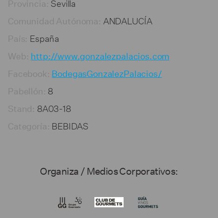
Sevilla
Provincia:
ANDALUCÍA
Comunidad Autónoma:
España
País:
Web:
http://www.gonzalezpalacios.com
Facebook:
BodegasGonzalezPalacios/
8
Pabellón:
8A03-18
Stand:
BEBIDAS
Categoría:
Organiza / Medios Corporativos: