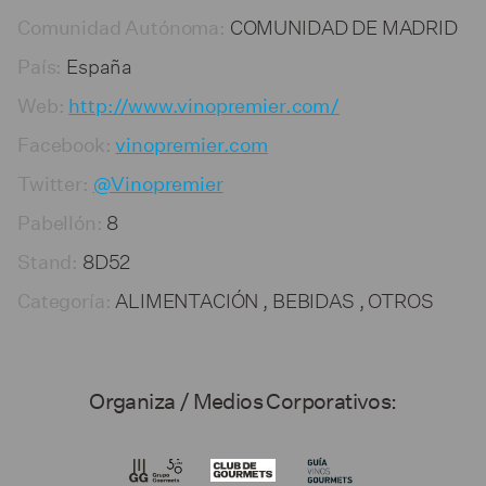
COMUNIDAD DE MADRID
Comunidad Autónoma:
España
País:
Web:
http://www.vinopremier.com/
Facebook:
vinopremier.com
Twitter:
@Vinopremier
8
Pabellón:
8D52
Stand:
ALIMENTACIÓN , BEBIDAS , OTROS
Categoría:
Organiza / Medios Corporativos: