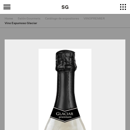
Home
Salón Gourmets
Catálogo de expositores
VINOPREMIER
Vino Espumoso Glaciar
×
Cerrar