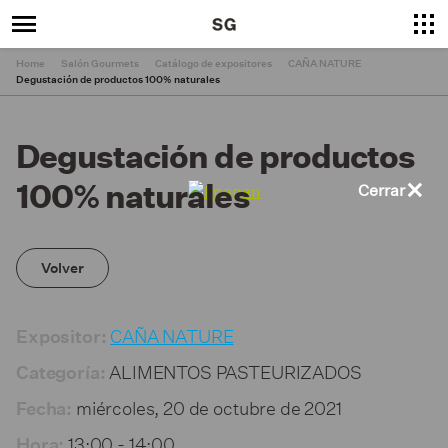
Home
Salón Gourmets
Catálogo de expositores
CAÑA NATURE
Degustación de productos 100% naturales
Degustación de productos
×
100% naturales
Cerrar
Volver
CAÑA NATURE
Expositor:
ALIMENTOS PASTEURIZADOS
Categoría:
miércoles, 20 de octubre de 2021
Fecha:
13:00 - 14:00
Hora: