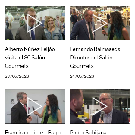
Alberto Núñez Feijóo
Fernando Balmaseda,
visita el 36 Salón
Director del Salón
Gourmets
Gourmets
23/05/2023
24/05/2023
Francisco López - Bago,
Pedro Subijana