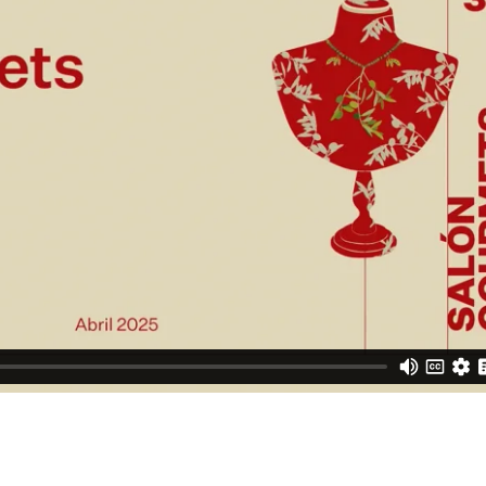
(F70)
5 (B60)
I50)
º 5 (E50)
nº 6 (A26)
(A50)
(CAM) – Pabellón nº 4 (A50)
os de España (MAPA) – Pabellón nº 7 (A05)