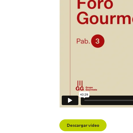
Personalidades
Autoridades
Escenarios
Plató Gourmets – Pabellón nº 7 
Escenario Pizzas – Pabellón nº 
Foro Gourmets – Pabellón nº 3 (
Auditorio Gourmets – Pabellón n
Escenario Gourmets – Pabellón 
Aula Gourmets – Pabellón nº 3 
Escenario Comunidad de Madrid 
Descargar vídeo
Escenario Gastronómico Aliment