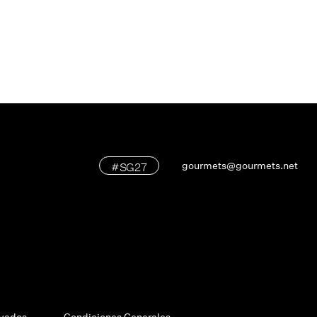
#SG27
gourmets@gourmets.net
rvados.
Condiciones Generales