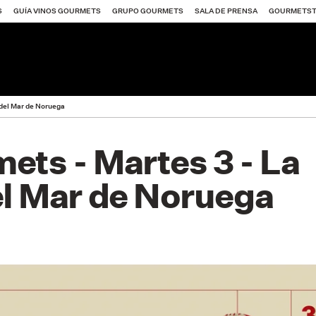
S
GUÍA VINOS GOURMETS
GRUPO GOURMETS
SALA DE PRENSA
GOURMETS
 del Mar de Noruega
ets - Martes 3 - La
el Mar de Noruega