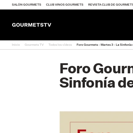
SALÓN GOURMETS
CLUB VINOS GOURMETS
REVISTA CLUB DE GOURMET
Inicio
Gourmets TV
Todos los vídeos
Foro Gourmets - Martes 3 - La Sinfonía
Categorías
Foro Gourm
Todos los vídeos
Sinfonía d
Día a día
Actividades
Premios
Entrevistas