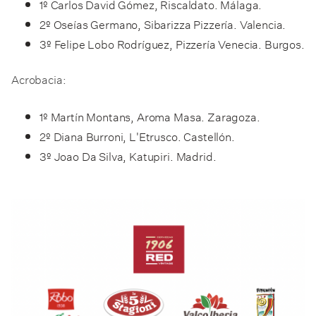
1º Carlos David Gómez, Riscaldato. Málaga.
2º Oseías Germano, Sibarizza Pizzería. Valencia.
3º Felipe Lobo Rodríguez, Pizzería Venecia. Burgos.
Acrobacia:
1º Martín Montans, Aroma Masa. Zaragoza.
2º Diana Burroni, L'Etrusco. Castellón.
3º Joao Da Silva, Katupiri. Madrid.